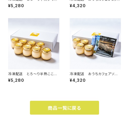
アソート 8個セット
(とろ〜り半熟ここちよプリン極4
¥5,280
¥4,320
個&珈琲屋さんのドリップバッグ
4個）
冷凍配送 とろ〜り半熟ここち
冷凍配送 おうちカフェアソート
よプリン極 8個セット
Sセット(とろ〜り半熟ここちよプ
¥5,280
¥4,320
リン極/とろ〜り半熟カフェモカ
プリン2個ずつ&珈琲屋さんのド
リップバッグ4個）
商品一覧に戻る