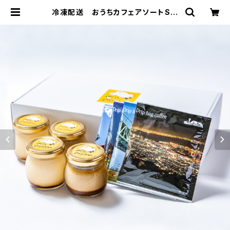
冷凍配送 おうちカフェアソートSセ
ット(とろ〜り半熟ここちよプリン極/と
ろ〜り半熟カフェモカプリン2個ずつ&
珈琲屋さんのドリップバッグ4個） | c
ocochiyo cafe