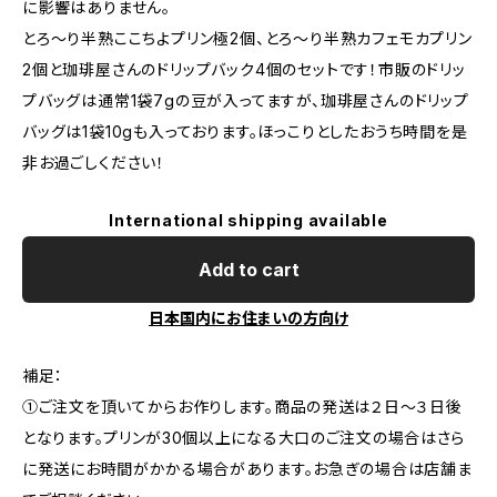
に影響はありません。
とろ〜り半熟ここちよプリン極2個、とろ〜り半熟カフェモカプリン
2個と珈琲屋さんのドリップバック4個のセットです！市販のドリッ
プバッグは通常1袋7gの豆が入ってますが、珈琲屋さんのドリップ
バッグは1袋10gも入っております。ほっこりとしたおうち時間を是
非お過ごしください！
International shipping available
Add to cart
日本国内にお住まいの方向け
補足：
①ご注文を頂いてからお作りします。商品の発送は２日〜３日後
となります。プリンが30個以上になる大口のご注文の場合はさら
に発送にお時間がかかる場合があります。お急ぎの場合は店舗ま