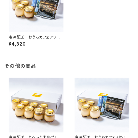
冷凍配送 おうちカフェアソート
Sセット(とろ〜り半熟ここちよプ
¥4,320
リン極/とろ〜り半熟カフェモカ
プリン2個ずつ&珈琲屋さんのド
リップバッグ4個）
その他の商品
冷凍配送 とろ〜り半熟プリン
冷凍配送 おうちカフェSセット