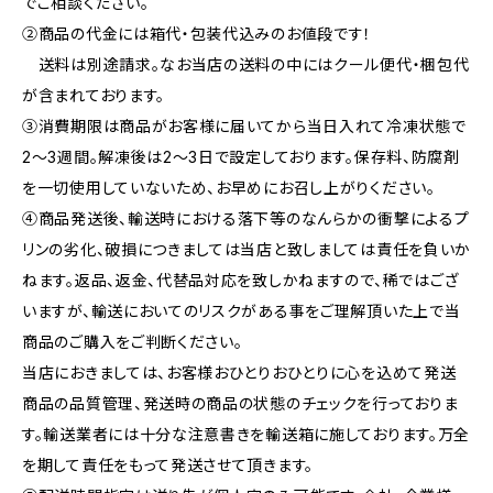
でご相談ください。
②商品の代金には箱代・包装代込みのお値段です！
送料は別途請求。なお当店の送料の中にはクール便代・梱包代
が含まれております。
③消費期限は商品がお客様に届いてから当日入れて冷凍状態で
2〜3週間。解凍後は2〜3日で設定しております。保存料、防腐剤
を一切使用していないため、お早めにお召し上がりください。
④商品発送後、輸送時における落下等のなんらかの衝撃によるプ
リンの劣化、破損につきましては当店と致しましては責任を負いか
ねます。返品、返金、代替品対応を致しかねますので、稀ではござ
いますが、輸送においてのリスクがある事をご理解頂いた上で当
商品のご購入をご判断ください。
当店におきましては、お客様おひとりおひとりに心を込めて発送
商品の品質管理、発送時の商品の状態のチェックを行っておりま
す。輸送業者には十分な注意書きを輸送箱に施しております。万全
を期して責任をもって発送させて頂きます。