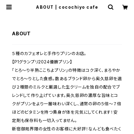
ABOUT | cocochiyo cafe
ABOUT
５種のカフェオレと手作りプリンのお店。
【P1グランプリ2024優勝プリン】
「とろ〜り半熟ここちよプリン」の特徴はコク深く、まろやか
でとろ〜りとした食感。数あるブランド卵から奥久慈卵を選
び２種類のミルクと厳選した生クリームを独自の配合でブ
レンドして作り上げています。奥久慈卵の濃厚な旨味とコ
クがプリンをより一層味わい深くし、通常の卵の５倍〜７倍
ほどのビタミンを持つ黄身が体を元気にしてくれます！安
定剤も保存料も一切入ってません。
新宿御苑界隈の女性のお客様に大好評！なんども食べたく